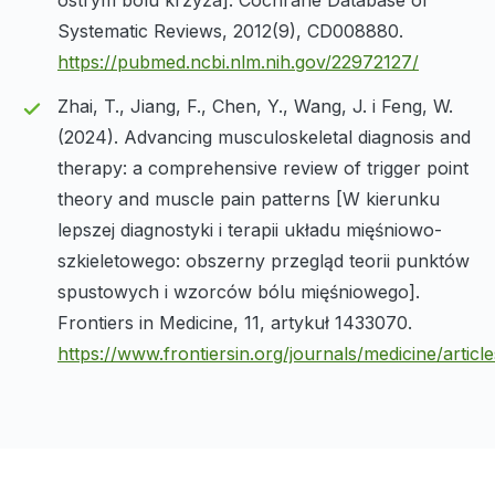
Systematic Reviews, 2012(9), CD008880.
https://pubmed.ncbi.nlm.nih.gov/22972127/
Zhai, T., Jiang, F., Chen, Y., Wang, J. i Feng, W.
(2024). Advancing musculoskeletal diagnosis and
therapy: a comprehensive review of trigger point
theory and muscle pain patterns [W kierunku
lepszej diagnostyki i terapii układu mięśniowo-
szkieletowego: obszerny przegląd teorii punktów
spustowych i wzorców bólu mięśniowego].
Frontiers in Medicine, 11, artykuł 1433070.
https://www.frontiersin.org/journals/medicine/artic