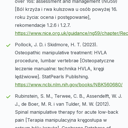
over 16s: assessment and management (NG59)
[Ból krzyża i rwa kulszowa u osób powyżej 16.
roku życia: ocena i postępowanie],
rekomendacje 1.2.6 i 1.2.7.
https://www.nice.org.uk/guidance/ng59/chapter/R
Pollock, J. D. i Skidmore, H. T. (2023).
Osteopathic manipulative treatment: HVLA
procedure, lumbar vertebrae [Osteopatyczne
leczenie manualne: technika HVLA, kręgi
lędźwiowe]. StatPearls Publishing.
https://www.ncbi.nlm.nih.gov/books/NBK560680/
Rubinstein, S. M., Terwee, C. B., Assendelft, W. J.
J., de Boer, M. R. i van Tulder, M. W. (2012).
Spinal manipulative therapy for acute low-back
pain [Terapia manipulacyjna kręgosłupa w
ostrym bólu krzyża]. Cochrane Database of