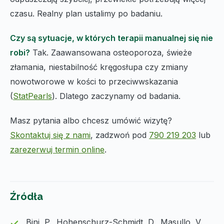
czasu. Realny plan ustalimy po badaniu.
Czy są sytuacje, w których terapii manualnej się nie
robi?
Tak. Zaawansowana osteoporoza, świeże
złamania, niestabilność kręgosłupa czy zmiany
nowotworowe w kości to przeciwwskazania
(
StatPearls
). Dlatego zaczynamy od badania.
Masz pytania albo chcesz umówić wizytę?
Skontaktuj się z nami
, zadzwoń pod
790 219 203
lub
zarezerwuj termin online
.
Źródła
Bini, P., Hohenschurz-Schmidt, D., Masullo, V.,