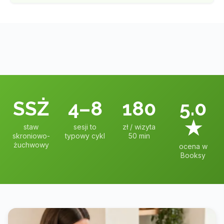
SSŻ
4–8
180
5.0
★
staw
sesji to
zł / wizyta
skroniowo-
typowy cykl
50 min
żuchwowy
ocena w
Booksy