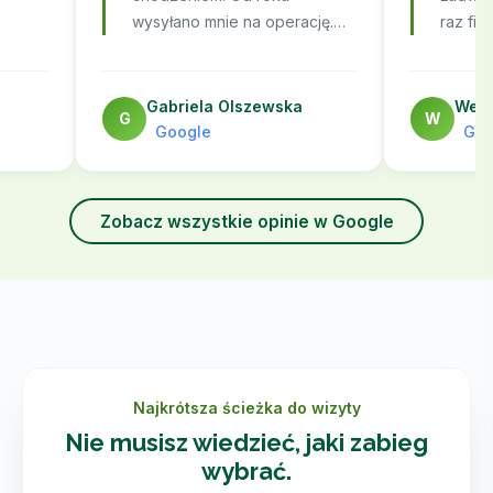
wysyłano mnie na operację.
raz fiz
dza,
Koleżanka poleciła mi wizytę u
stomat
Pana Pawła. Jestem bardzo
odczuła
nnym
zadowolony. Świetne porady,
cały cz
Gabriela Olszewska
Wera
G
W
bardzo miła atmosfera, bardzo
czułam
Google
Goo
pomocny masaż. Po pierwszej
zaopie
wizycie szczerze mówię już
się na 
jest lepiej, sprawniej. Polecam.
Zobacz wszystkie opinie w Google
Najkrótsza ścieżka do wizyty
Nie musisz wiedzieć, jaki zabieg
wybrać.