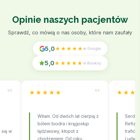
Opinie naszych pacjentów
Sprawdź, co mówią o nas osoby, które nam zaufały
5,0
★★★★★
w Google
5,0
★★★★★
w Booksy
★★★★★
★★★
Witam. Od dwóch lat cierpię z
Serdec
bólem biodra i kręgosłup
Refizjo
 się w
lędźwiowy, kłopot z
trafić 
chodzeniem. Od roku
Ludwin