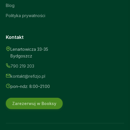
Blog
Polityka prywatności
Kontakt
Lenartowicza 33-35
Bydgoszcz
Refizjo – Asystent
790 219 203
Online
kontakt@refizjo.pl
pon–ndz: 8:00–21:00
Zarezerwuj w Booksy