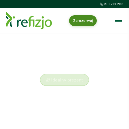
790 219 203
Zarezerwuj
Strona główna
/
Vouchery
🎁 Idealny prezent
Vouchery na masaż lub
fizjoterapię w Bydgoszczy
Voucher na masaż lub fizjoterapię to wyjątkowy