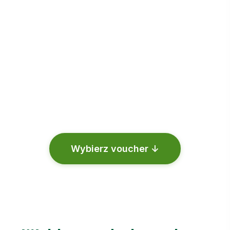
prezent, który łączy w sobie dbałość o zdrowie i
dobrostan najbliższej osoby z momentem
przyjemności. Podaruj bliskim prawdziwą chwilę
relaksu i odprężenia.
✉️ Natychmiastowa dostawa mailem
🔒 Bezpieczna płatność online
📅 Ważny 3 miesiące
Wybierz voucher ↓