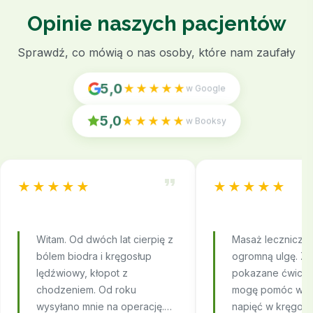
Opinie naszych pacjentów
Sprawdź, co mówią o nas osoby, które nam zaufały
5,0
★★★★★
w Google
5,0
★★★★★
w Booksy
★★★★★
★★★★★
Witam. Od dwóch lat cierpię z
Masaż leczniczy 
bólem biodra i kręgosłup
ogromną ulgę. Zo
lędźwiowy, kłopot z
pokazane ćwicze
chodzeniem. Od roku
mogę pomóc w ł
Refizjo – Asystent
wysyłano mnie na operację.
napięć w kręgosł