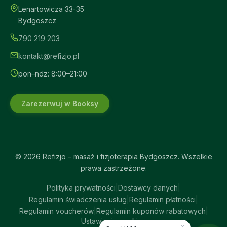
Lenartowicza 33-35
Bydgoszcz
Refizjo – Asystent
790 219 203
Online
kontakt@refizjo.pl
pon–ndz: 8:00–21:00
Zarezerwuj w Booksy
© 2026 Refizjo – masaż i fizjoterapia Bydgoszcz. Wszelkie
prawa zastrzeżone.
Polityka prywatności
|
Dostawcy danych
|
Regulamin świadczenia usług
|
Regulamin płatności
|
Regulamin voucherów
|
Regulamin kuponów rabatowych
|
Ustawienia cookies
×