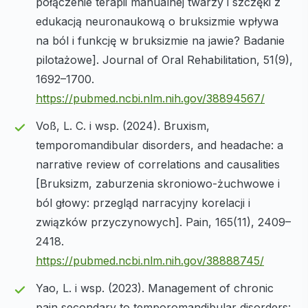
połączenie terapii manualnej twarzy i szczęki z
edukacją neuronaukową o bruksizmie wpływa
na ból i funkcję w bruksizmie na jawie? Badanie
pilotażowe]. Journal of Oral Rehabilitation, 51(9),
1692–1700.
https://pubmed.ncbi.nlm.nih.gov/38894567/
Voß, L. C. i wsp. (2024). Bruxism,
temporomandibular disorders, and headache: a
narrative review of correlations and causalities
[Bruksizm, zaburzenia skroniowo-żuchwowe i
ból głowy: przegląd narracyjny korelacji i
związków przyczynowych]. Pain, 165(11), 2409–
2418.
https://pubmed.ncbi.nlm.nih.gov/38888745/
Yao, L. i wsp. (2023). Management of chronic
pain secondary to temporomandibular disorders: