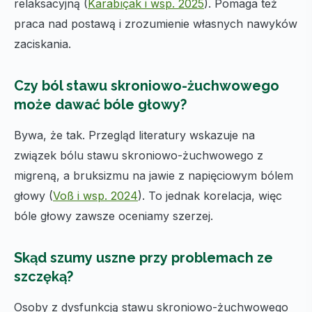
relaksacyjną (
Karabıçak i wsp. 2025
). Pomaga też
praca nad postawą i zrozumienie własnych nawyków
zaciskania.
Czy ból stawu skroniowo-żuchwowego
może dawać bóle głowy?
Bywa, że tak. Przegląd literatury wskazuje na
związek bólu stawu skroniowo-żuchwowego z
migreną, a bruksizmu na jawie z napięciowym bólem
głowy (
Voß i wsp. 2024
). To jednak korelacja, więc
bóle głowy zawsze oceniamy szerzej.
Skąd szumy uszne przy problemach ze
szczęką?
Osoby z dysfunkcją stawu skroniowo-żuchwowego