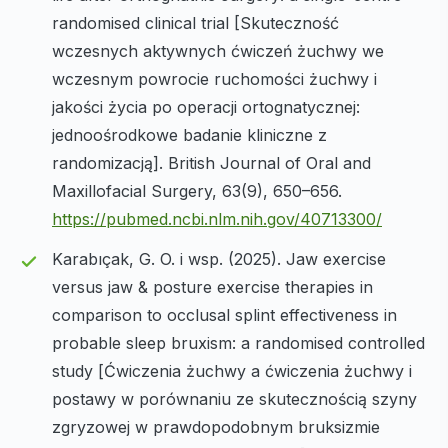
randomised clinical trial [Skuteczność
wczesnych aktywnych ćwiczeń żuchwy we
wczesnym powrocie ruchomości żuchwy i
jakości życia po operacji ortognatycznej:
jednoośrodkowe badanie kliniczne z
randomizacją]. British Journal of Oral and
Maxillofacial Surgery, 63(9), 650–656.
https://pubmed.ncbi.nlm.nih.gov/40713300/
Karabıçak, G. O. i wsp. (2025). Jaw exercise
versus jaw & posture exercise therapies in
comparison to occlusal splint effectiveness in
probable sleep bruxism: a randomised controlled
study [Ćwiczenia żuchwy a ćwiczenia żuchwy i
postawy w porównaniu ze skutecznością szyny
zgryzowej w prawdopodobnym bruksizmie