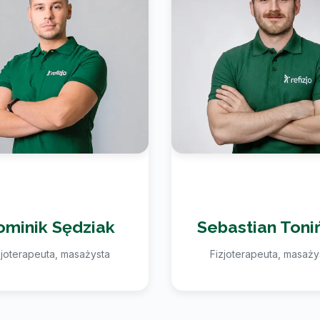
ominik Sędziak
Sebastian Toni
zjoterapeuta, masażysta
Fizjoterapeuta, masaży