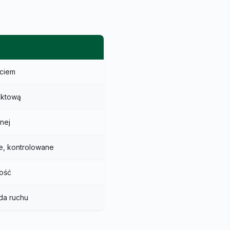
ęciem
nktową
nej
e, kontrolowane
ność
da ruchu