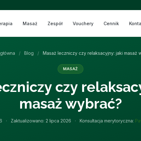
erapia
Masaż
Zespół
Vouchery
Cennik
Konta
 główna
/
Blog
/
Masaż leczniczy czy relaksacyjny: jaki masaż 
MASAŻ
czniczy czy relaksacy
masaż wybrać?
6
·
Zaktualizowano:
2 lipca 2026
·
Konsultacja merytoryczna:
Pa