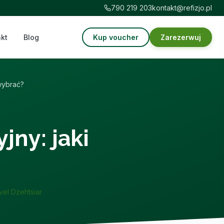
790 219 203
kontakt@refizjo.pl
kt
Blog
Kup voucher
Zarezerwuj
wybrać?
jny: jaki
vel Dzehtsiar