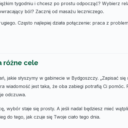
ciężkim tygodniu i chcesz po prostu odpocząć? Wybierz r
owracający ból? Zacznij od masażu leczniczego.
ugiego. Często najlepiej działa połączenie: praca z probl
 różne cele
ań, jakie słyszymy w gabinecie w Bydgoszczy. „Zapisać się 
a wiadomość jest taka, że oba zabiegi potrafią Ci pomóc. 
ę je odczuwa.
ę, wybór staje się prosty. A jeśli nadal będziesz mieć wątpl
g do tego, jak czuje się Twoje ciało tego dnia.