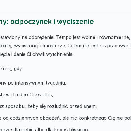
ny: odpoczynek i wyciszenie
astawiony na odprężenie. Tempo jest wolne i równomierne, 
okojnej, wyciszonej atmosferze. Celem nie jest rozpracowa
ęcia i danie Ci chwili wytchnienia.
 się, gdy:
ony po intensywnym tygodniu,
tres i trudno Ci zwolnić,
asz sposobu, żeby się rozluźnić przed snem,
te od codziennych obciążeń, ale nic konkretnego Cię nie bol
erwę dla siebie albo dla kogoś bliskiego.