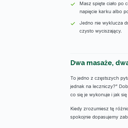
Masz spięte ciało po 
napięcie karku albo p
Jedno nie wyklucza dr
czysto wyciszający.
Dwa masaże, dwa
To jedno z częstszych pyt
jednak na leczniczy?” Dobr
co się je wykonuje i jak si
Kiedy zrozumiesz tę różnic
spokojnie dopasujemy zabie